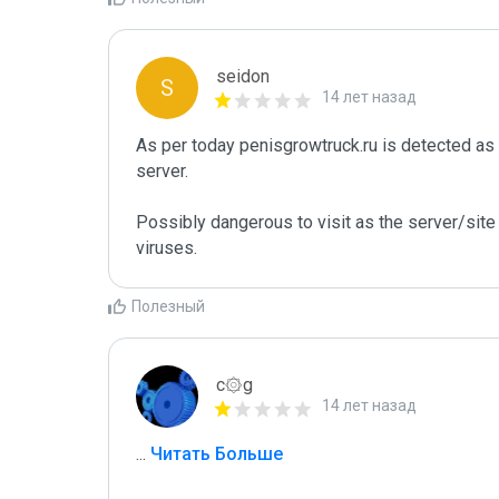
seidon
S
14 лет назад
As per today penisgrowtruck.ru is detected a
server. 

Possibly dangerous to visit as the server/site 
Полезный
c۞g
14 лет назад
...
 Читать Больше