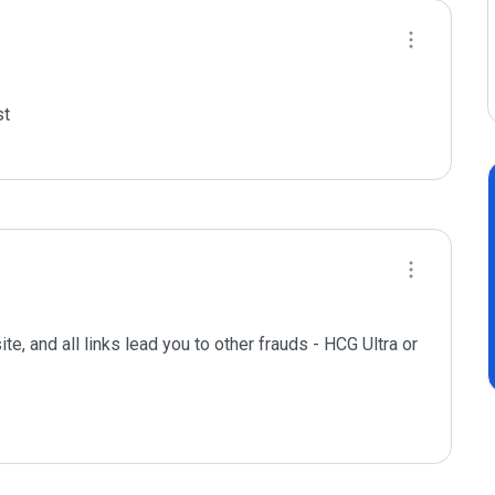
t

e, and all links lead you to other frauds - HCG Ultra or 