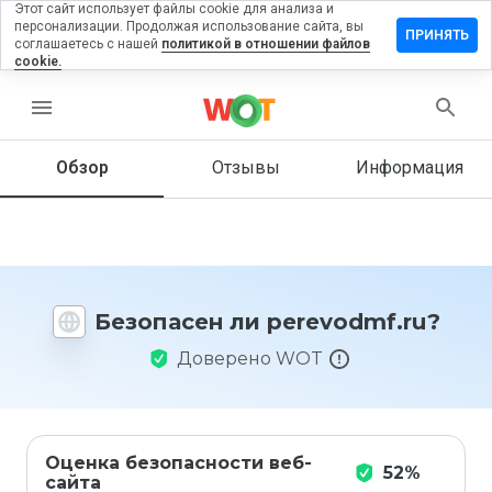
Этот сайт использует файлы cookie для анализа и
персонализации. Продолжая использование сайта, вы
тавить
ПРИНЯТЬ
соглашаетесь с нашей
политикой в отношении файлов
ыв на
cookie.
evodmf.ru
menu
Обзор
Отзывы
Информация
Как бы
вы
оценили
этот
сайт от
1 до 5?
Безопасен ли perevodmf.ru?
Доверено WOT
Оценка безопасности веб-
52%
сайта