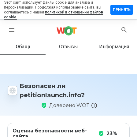
Этот сайт использует файлы cookie для анализа и
персонализации. Продолжая использование сайта, вы
вить отзыв
ПРИНЯТЬ
соглашаетесь с нашей
политикой в отношении файлов
cookie.
onlaunch.info
menu
Обзор
Отзывы
Информация
Как бы
вы
оценили
этот
сайт от
1 до 5?
Безопасен ли
petitionlaunch.info?
Доверено WOT
Оценка безопасности веб-
23%
сайта