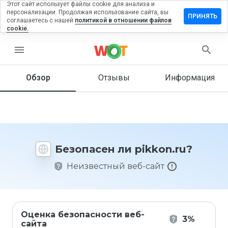
Этот сайт использует файлы cookie для анализа и
персонализации. Продолжая использование сайта, вы
ставить
ПРИНЯТЬ
соглашаетесь с нашей
политикой в отношении файлов
тзыв на
cookie.
ikkon.ru
menu
Обзор
Отзывы
Информация
Как бы
вы
оценили
этот
сайт от
1 до 5?
Безопасен ли pikkon.ru?
Неизвестный веб-сайт
Оценка безопасности веб-
3%
сайта