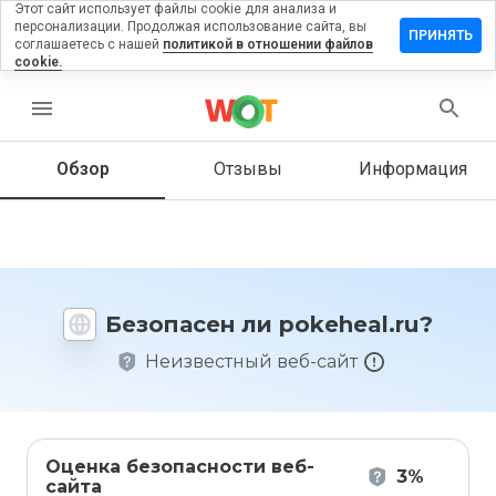
Этот сайт использует файлы cookie для анализа и
персонализации. Продолжая использование сайта, вы
тавить
ПРИНЯТЬ
соглашаетесь с нашей
политикой в отношении файлов
зыв на
cookie.
keheal.ru
menu
Обзор
Отзывы
Информация
Как бы
вы
оценили
этот
сайт от
1 до 5?
Безопасен ли pokeheal.ru?
Неизвестный веб-сайт
Оценка безопасности веб-
3%
сайта