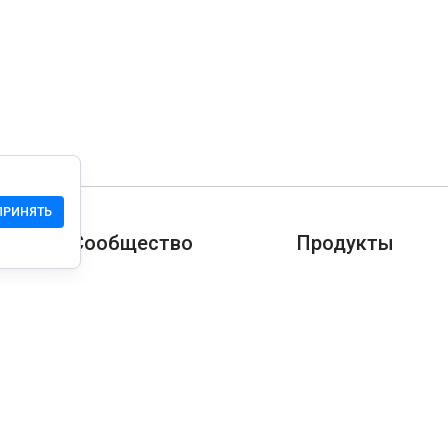
ПРИНЯТЬ
Сообщество
Продукты
Служба Поддержки
Загрузить
Сообщество
Мобильная версия
Wiki
Разработчика
Права на сайт
Проверка безопасн