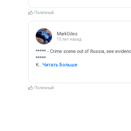
Полезный
MarkGiles
15 лет назад
***** - Crime scene out of Russia, see evidence
*****

K
...
 Читать Больше
Полезный