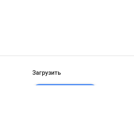
Загрузить
ДОБАВИТЬ В CHROME
ости