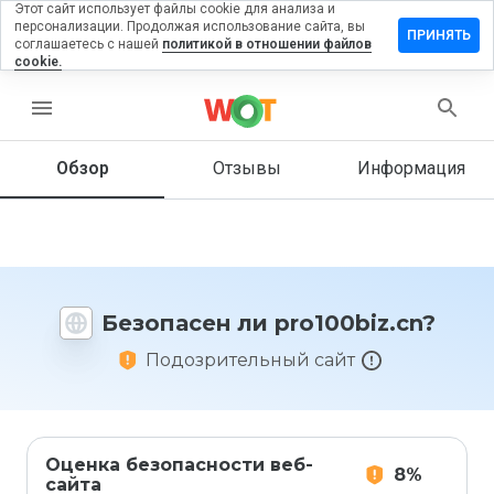
Этот сайт использует файлы cookie для анализа и
персонализации. Продолжая использование сайта, вы
тавить
ПРИНЯТЬ
соглашаетесь с нашей
политикой в отношении файлов
зыв на
cookie.
100biz.cn
menu
Обзор
Отзывы
Информация
Как бы
вы
оценили
этот
сайт от
1 до 5?
Безопасен ли pro100biz.cn?
Подозрительный сайт
Оценка безопасности веб-
8%
сайта