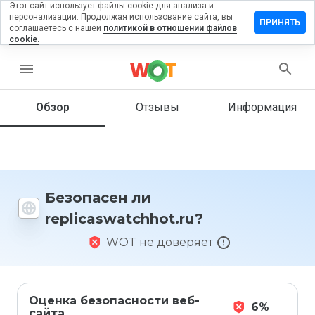
Этот сайт использует файлы cookie для анализа и
персонализации. Продолжая использование сайта, вы
ить отзыв
ПРИНЯТЬ
соглашаетесь с нашей
политикой в отношении файлов
cookie.
aswatchhot.ru
menu
Обзор
Отзывы
Информация
Как бы
вы
оценили
этот
сайт от
1 до 5?
Безопасен ли
replicaswatchhot.ru?
WOT не доверяет
Оценка безопасности веб-
6%
сайта