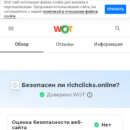
Этот сайт использует файлы cookie для анализа и
персонализации. Продолжая использование сайта, вы
вить
ПРИНЯТЬ
соглашаетесь с нашей
политикой в отношении файлов
в на
cookie.
licks.online
menu
Обзор
Отзывы
Информация
Как бы
вы
оценили
этот
сайт от
1 до 5?
Безопасен ли richclicks.online?
Доверено WOT
Оценка безопасности веб-
Нет
сайта