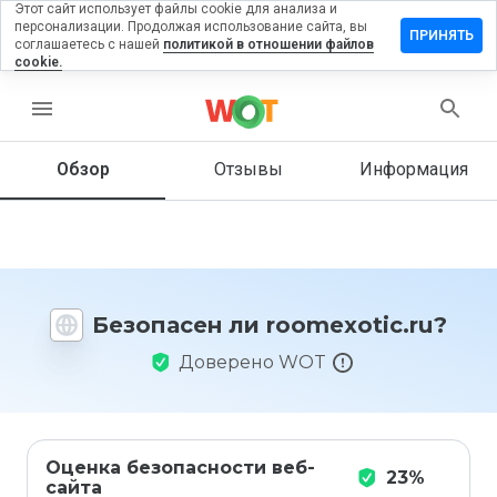
Этот сайт использует файлы cookie для анализа и
персонализации. Продолжая использование сайта, вы
авить
ПРИНЯТЬ
соглашаетесь с нашей
политикой в отношении файлов
ыв на
cookie.
mexotic.ru
menu
Обзор
Отзывы
Информация
Как бы
вы
оценили
этот
сайт от
1 до 5?
Безопасен ли roomexotic.ru?
Доверено WOT
Оценка безопасности веб-
23%
сайта