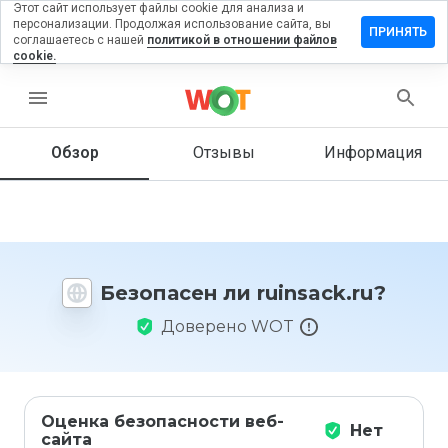
Этот сайт использует файлы cookie для анализа и
персонализации. Продолжая использование сайта, вы
ставить
ПРИНЯТЬ
соглашаетесь с нашей
политикой в отношении файлов
тзыв на
cookie.
insack.ru
menu
Обзор
Отзывы
Информация
Как бы
вы
оценили
этот
сайт от
1 до 5?
Безопасен ли ruinsack.ru?
Доверено WOT
Оценка безопасности веб-
Нет
сайта