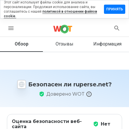
Этот сайт использует файлы cookie для анализа и
персонализации. Продолжая использование сайта, вы
тавить
ПРИНЯТЬ
соглашаетесь с нашей
политикой в отношении файлов
зыв на
cookie.
perse.net
menu
Обзор
Отзывы
Информация
Как бы
вы
оценили
этот
сайт от
1 до 5?
Безопасен ли ruperse.net?
Доверено WOT
Оценка безопасности веб-
Нет
сайта