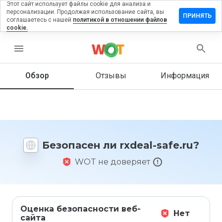
Этот сайт использует файлы cookie для анализа и
персонализации. Продолжая использование сайта, вы
ставить
ПРИНЯТЬ
соглашаетесь с нашей
политикой в отношении файлов
тзыв на
cookie.
xdeal-
afe.ru
menu
Обзор
Отзывы
Информация
Как бы
вы
оценили
этот
сайт от
Безопасен ли rxdeal-safe.ru?
1 до 5?
WOT не доверяет
Оценка безопасности веб-
Нет
сайта