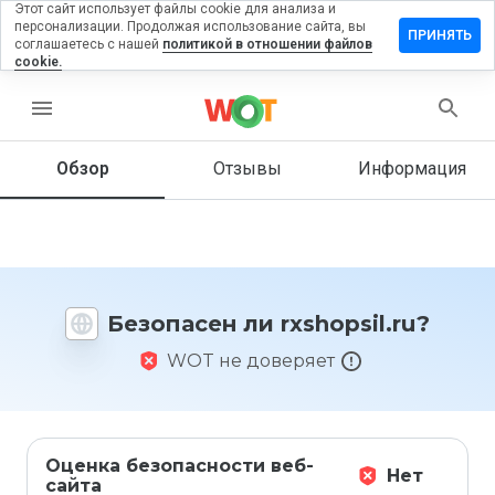
Этот сайт использует файлы cookie для анализа и
персонализации. Продолжая использование сайта, вы
тавить
ПРИНЯТЬ
соглашаетесь с нашей
политикой в отношении файлов
зыв на
cookie.
shopsil.ru
menu
Обзор
Отзывы
Информация
Как бы
вы
оценили
этот
сайт от
1 до 5?
Безопасен ли rxshopsil.ru?
WOT не доверяет
Оценка безопасности веб-
Нет
сайта