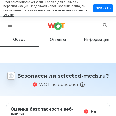
Этот сайт использует файлы cookie для анализа и
персонализации. Продолжая использование сайта, вы
ставить
ПРИНЯТЬ
соглашаетесь с нашей
политикой в отношении файлов
тзыв на
cookie.
elected-
eds.ru
menu
Обзор
Отзывы
Информация
Как бы
вы
оценили
этот
сайт от
Безопасен ли selected-meds.ru?
1 до 5?
WOT не доверяет
Оценка безопасности веб-
Нет
сайта