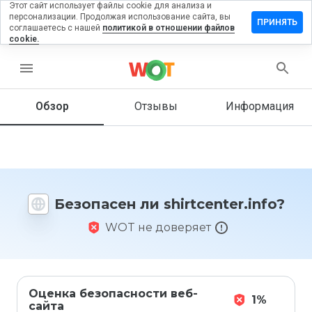
Этот сайт использует файлы cookie для анализа и
персонализации. Продолжая использование сайта, вы
авить
ПРИНЯТЬ
соглашаетесь с нашей
политикой в отношении файлов
ыв на
cookie.
tcenter.info
menu
Обзор
Отзывы
Информация
Как бы
вы
оценили
этот
сайт от
1 до 5?
Безопасен ли shirtcenter.info?
WOT не доверяет
Оценка безопасности веб-
1%
сайта