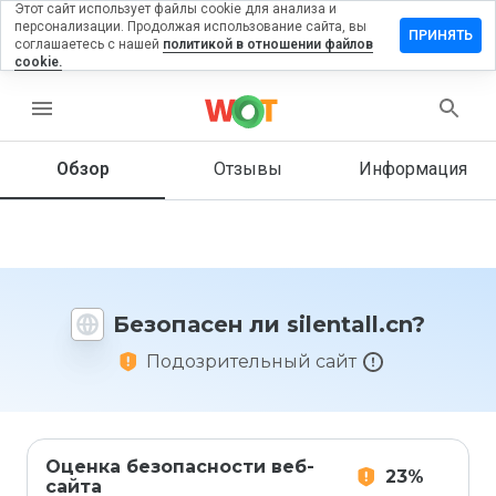
Этот сайт использует файлы cookie для анализа и
персонализации. Продолжая использование сайта, вы
ставить
ПРИНЯТЬ
соглашаетесь с нашей
политикой в отношении файлов
тзыв на
cookie.
lentall.cn
menu
Обзор
Отзывы
Информация
Как бы
вы
оценили
этот
сайт от
1 до 5?
Безопасен ли silentall.cn?
Подозрительный сайт
Оценка безопасности веб-
23%
сайта