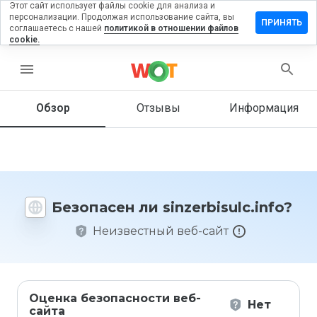
Этот сайт использует файлы cookie для анализа и
персонализации. Продолжая использование сайта, вы
вить
ПРИНЯТЬ
соглашаетесь с нашей
политикой в отношении файлов
в на
cookie.
rbisulc.info
menu
Обзор
Отзывы
Информация
Как бы
вы
оценили
этот
сайт от
1 до 5?
Безопасен ли sinzerbisulc.info?
Неизвестный веб-сайт
Оценка безопасности веб-
Нет
сайта