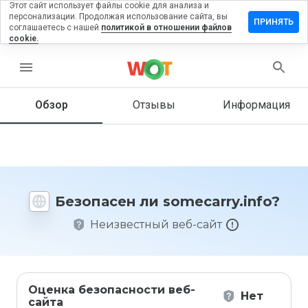
Этот сайт использует файлы cookie для анализа и
персонализации. Продолжая использование сайта, вы
авить
ПРИНЯТЬ
соглашаетесь с нашей
политикой в отношении файлов
ыв на
cookie.
carry.info
menu
Обзор
Отзывы
Информация
Как бы
вы
оценили
этот
сайт от
1 до 5?
Безопасен ли somecarry.info?
Неизвестный веб-сайт
Оценка безопасности веб-
Нет
сайта