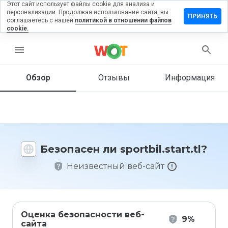
Этот сайт использует файлы cookie для анализа и
персонализации. Продолжая использование сайта, вы
авить
ПРИНЯТЬ
соглашаетесь с нашей
политикой в отношении файлов
ыв на
cookie.
tbil.start.tl
menu
Обзор
Отзывы
Информация
Как бы
вы
оценили
этот
сайт от
1 до 5?
Безопасен ли sportbil.start.tl?
Неизвестный веб-сайт
Оценка безопасности веб-
9%
сайта