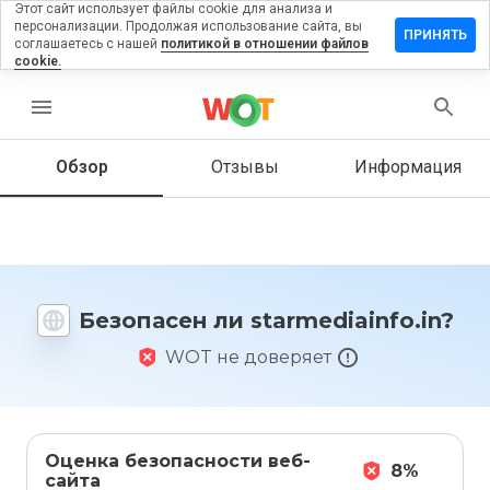
Этот сайт использует файлы cookie для анализа и
персонализации. Продолжая использование сайта, вы
вить
ПРИНЯТЬ
соглашаетесь с нашей
политикой в отношении файлов
в на
cookie.
ediainfo.in
menu
Обзор
Отзывы
Информация
Как бы
вы
оценили
этот
сайт от
1 до 5?
Безопасен ли starmediainfo.in?
WOT не доверяет
Оценка безопасности веб-
8%
сайта