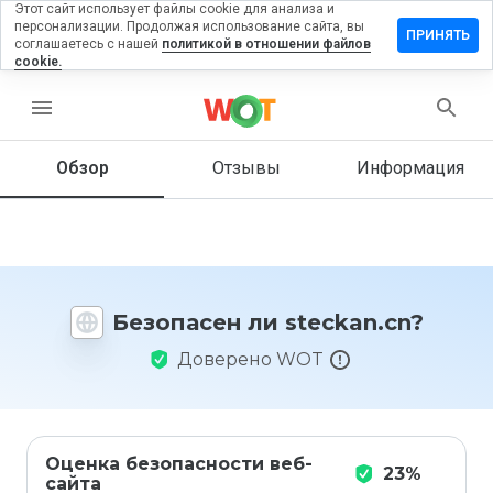
Этот сайт использует файлы cookie для анализа и
персонализации. Продолжая использование сайта, вы
ставить
ПРИНЯТЬ
соглашаетесь с нашей
политикой в отношении файлов
тзыв на
cookie.
eckan.cn
menu
Обзор
Отзывы
Информация
Как бы
вы
оценили
этот
сайт от
1 до 5?
Безопасен ли steckan.cn?
Доверено WOT
Оценка безопасности веб-
23%
сайта