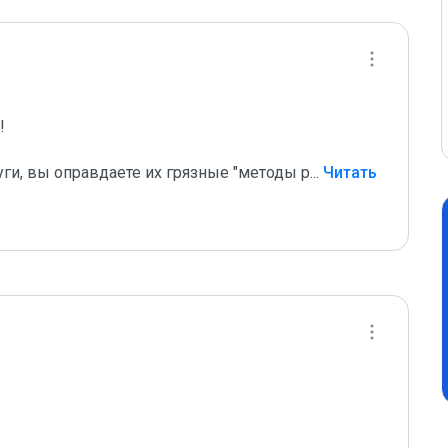
 

уги, вы оправдаете их грязные "методы р
...
 Читать 