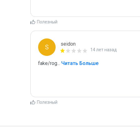
Полезный
seidon
S
14 лет назад
fake/rog
...
 Читать Больше
Полезный