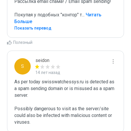
Рассылка email спама! / Email spam sending! 

Покупая у подобных "контор" т
...
 Читать 
Больше
Показать перевод
Полезный
seidon
S
14 лет назад
As per today swisswatchessys.ru is detected as 
a spam sending domain or is misused as a spam 
server. 

Possibly dangerous to visit as the server/site 
could also be infected with malicious content or 