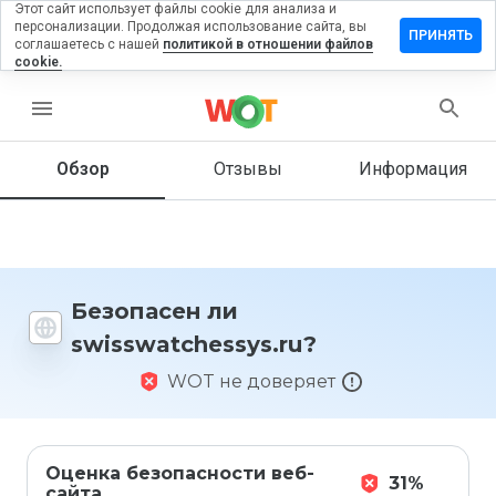
Этот сайт использует файлы cookie для анализа и
персонализации. Продолжая использование сайта, вы
ть отзыв на
ПРИНЯТЬ
соглашаетесь с нашей
политикой в отношении файлов
atchessys.ru
cookie.
menu
Обзор
Отзывы
Информация
Как бы
вы
оценили
этот
сайт от
1 до 5?
Безопасен ли
swisswatchessys.ru?
WOT не доверяет
Оценка безопасности веб-
31%
сайта