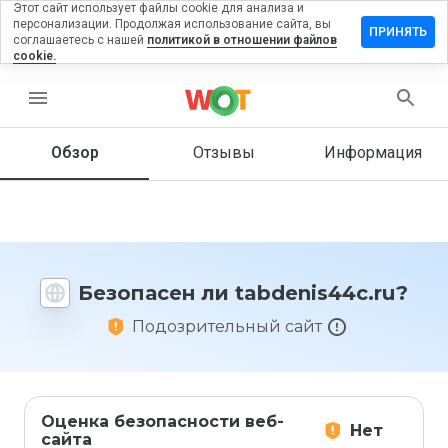
Этот сайт использует файлы cookie для анализа и
персонализации. Продолжая использование сайта, вы
авить
ПРИНЯТЬ
соглашаетесь с нашей
политикой в отношении файлов
ыв на
cookie.
enis44c.ru
menu
Обзор
Отзывы
Информация
Как бы
вы
оценили
этот
сайт от
1 до 5?
Безопасен ли tabdenis44c.ru?
Подозрительный сайт
Оценка безопасности веб-
Нет
сайта