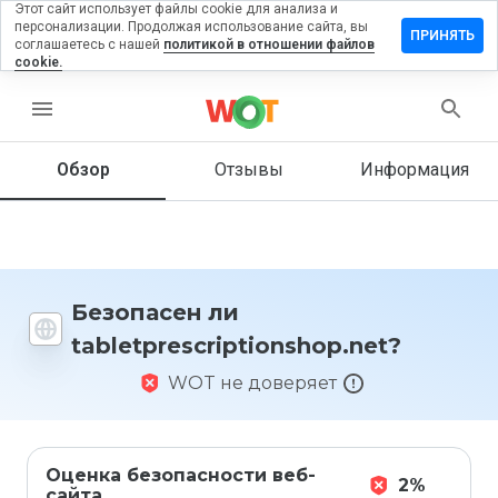
Этот сайт использует файлы cookie для анализа и
персонализации. Продолжая использование сайта, вы
 отзыв на
ПРИНЯТЬ
соглашаетесь с нашей
политикой в отношении файлов
criptionshop.net
cookie.
menu
Обзор
Отзывы
Информация
Как бы
вы
оценили
этот
сайт от
1 до 5?
Безопасен ли
tabletprescriptionshop.net?
WOT не доверяет
Оценка безопасности веб-
2%
сайта