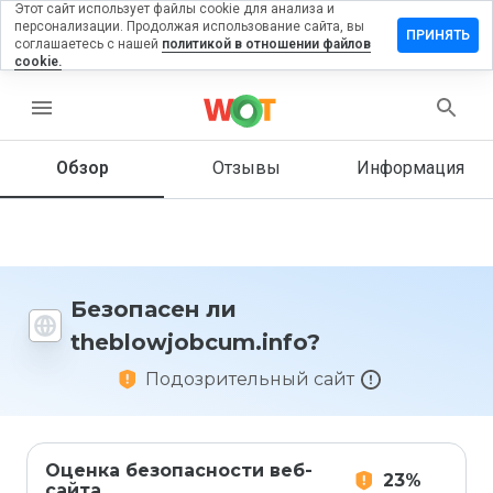
Этот сайт использует файлы cookie для анализа и
персонализации. Продолжая использование сайта, вы
ить отзыв
ПРИНЯТЬ
соглашаетесь с нашей
политикой в отношении файлов
cookie.
wjobcum.info
menu
Обзор
Отзывы
Информация
Как бы
вы
оценили
этот
сайт от
1 до 5?
Безопасен ли
theblowjobcum.info?
Подозрительный сайт
Оценка безопасности веб-
23%
сайта