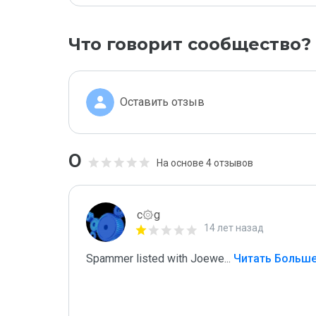
Что говорит сообщество?
Оставить отзыв
0
На основе 4 отзывов
c۞g
14 лет назад
Spammer listed with Joewe
...
 Читать Больш