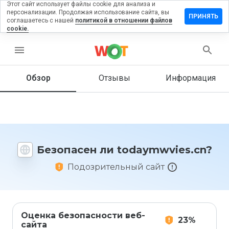
Этот сайт использует файлы cookie для анализа и
персонализации. Продолжая использование сайта, вы
вить
ПРИНЯТЬ
соглашаетесь с нашей
политикой в отношении файлов
в на
cookie.
ymwvies.cn
menu
Обзор
Отзывы
Информация
Как бы
вы
оценили
этот
сайт от
1 до 5?
Безопасен ли todaymwvies.cn?
Подозрительный сайт
Оценка безопасности веб-
23%
сайта