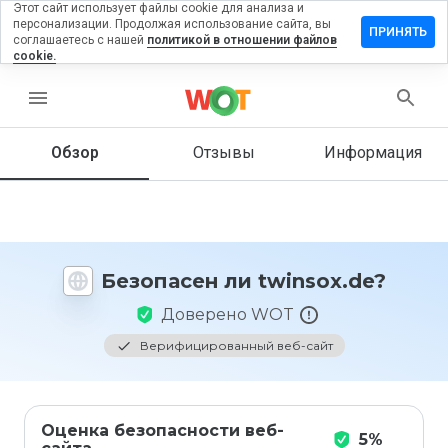
Этот сайт использует файлы cookie для анализа и
персонализации. Продолжая использование сайта, вы
ставить
ПРИНЯТЬ
соглашаетесь с нашей
политикой в отношении файлов
зыв на
cookie.
insox.de
menu
Обзор
Отзывы
Информация
Как бы
вы
оценили
этот
сайт от
1 до 5?
Безопасен ли twinsox.de?
Доверено WOT
Верифицированный веб-сайт
Оценка безопасности веб-
5%