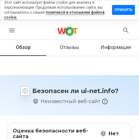
Этот сайт использует файлы cookie для анализа и
персонализации. Продолжая использование сайта, вы
ставить
ПРИНЯТЬ
соглашаетесь с нашей
политикой в отношении файлов
тзыв на
cookie.
-
t.info
menu
Обзор
Отзывы
Информация
Как бы
вы
оценили
этот
сайт от
Безопасен ли ui-net.info?
1 до 5?
Неизвестный веб-сайт
Оценка безопасности веб-
Нет
сайта