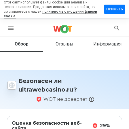
Этот сайт использует файлы cookie для анализа и
персонализации. Продолжая использование сайта, вы
вить отзыв
ПРИНЯТЬ
соглашаетесь с нашей
политикой в отношении файлов
cookie.
webcasino.ru
menu
Обзор
Отзывы
Информация
Как бы
вы
оценили
этот
сайт от
1 до 5?
Безопасен ли
ultrawebcasino.ru?
WOT не доверяет
Оценка безопасности веб-
29%
сайта