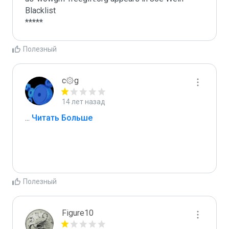
Blacklist

*****
Полезный
c۞g
14 лет назад
...
 Читать Больше
Полезный
Figure10