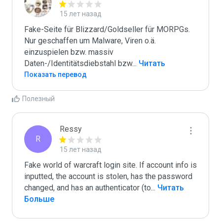
15 лет назад
Fake-Seite für Blizzard/Goldseller für MORPGs. 
Nur geschaffen um Malware, Viren o.ä. 
einzuspielen bzw. massiv 
Daten-/Identitätsdiebstahl bzw
...
 Читать 
Больше
Показать перевод
Полезный
Ressy
R
15 лет назад
Fake world of warcraft login site. If account info is 
inputted, the account is stolen, has the password 
changed, and has an authenticator (to
...
 Читать 
Больше