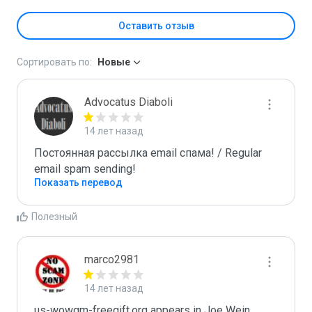
Оставить отзыв
Сортировать по:
Новые
Advocatus Diaboli
14 лет назад
Постоянная рассылка email спама! / Regular 
email spam sending!
Показать перевод
Полезный
marco2981
14 лет назад
us-wowgm-freegift.org appears in Joe Wein 