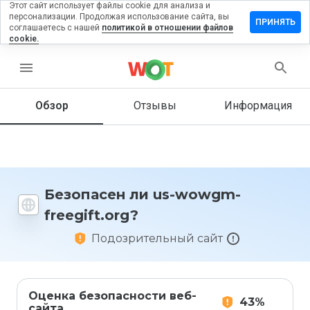
Этот сайт использует файлы cookie для анализа и
персонализации. Продолжая использование сайта, вы
тавить
ПРИНЯТЬ
соглашаетесь с нашей
политикой в отношении файлов
зыв на
cookie.
-
owgm-
menu
eegift.org
Обзор
Отзывы
Информация
Как бы
вы
оценили
этот
Безопасен ли us-wowgm-
сайт от
freegift.org?
1 до 5?
Подозрительный сайт
Оценка безопасности веб-
43%
сайта