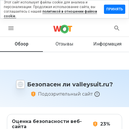
Этот сайт использует файлы cookie для анализа и
персонализации. Продолжая использование сайта, вы
тавить
ПРИНЯТЬ
соглашаетесь с нашей
политикой в отношении файлов
зыв на
cookie.
leysuit.ru
menu
Обзор
Отзывы
Информация
Как бы
вы
оценили
этот
сайт от
1 до 5?
Безопасен ли valleysuit.ru?
Подозрительный сайт
Оценка безопасности веб-
23%
сайта