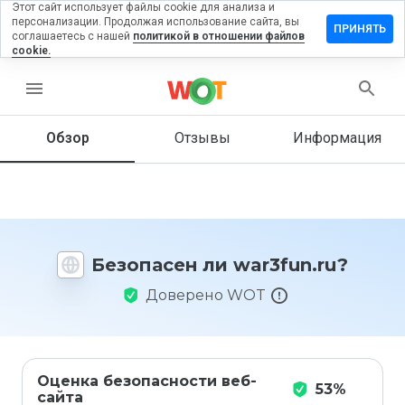
Этот сайт использует файлы cookie для анализа и
персонализации. Продолжая использование сайта, вы
ставить
ПРИНЯТЬ
соглашаетесь с нашей
политикой в отношении файлов
тзыв на
cookie.
r3fun.ru
menu
Обзор
Отзывы
Информация
Как бы
вы
оценили
этот
сайт от
1 до 5?
Безопасен ли war3fun.ru?
Доверено WOT
Оценка безопасности веб-
53%
сайта