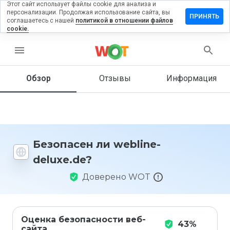
Этот сайт использует файлы cookie для анализа и
персонализации. Продолжая использование сайта, вы
ставить
ПРИНЯТЬ
соглашаетесь с нашей
политикой в отношении файлов
тзыв на
cookie.
ebline-
eluxe.de
menu
Обзор
Отзывы
Информация
Как бы
вы
оценили
этот
сайт от
Безопасен ли webline-
1 до 5?
deluxe.de?
Доверено WOT
Оценка безопасности веб-
43%
сайта