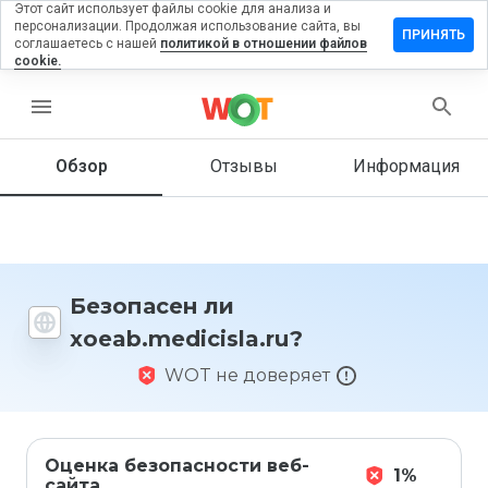
Этот сайт использует файлы cookie для анализа и
персонализации. Продолжая использование сайта, вы
ить отзыв
ПРИНЯТЬ
соглашаетесь с нашей
политикой в отношении файлов
cookie.
medicisla.ru
menu
Обзор
Отзывы
Информация
Как бы
вы
оценили
этот
сайт от
1 до 5?
Безопасен ли
xoeab.medicisla.ru?
WOT не доверяет
Оценка безопасности веб-
1%
сайта