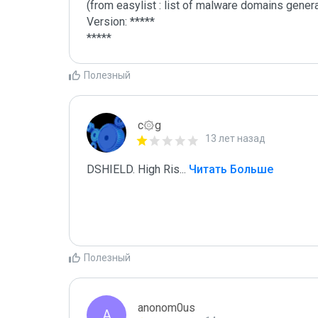
(from easylist : list of malware domains genera
Version: *****

*****
Полезный
c۞g
13 лет назад
DSHIELD. High Ris
...
 Читать Больше
Полезный
anonom0us
A