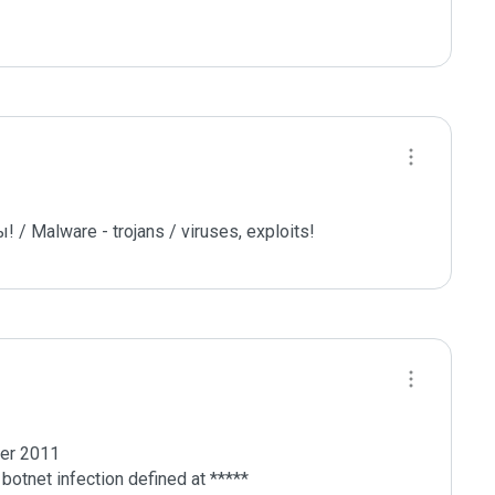
 Malware - trojans / viruses, exploits! 
er 2011

otnet infection defined at *****
