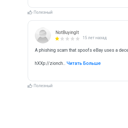
Полезный
NotBuyingIt
15 лет назад
A phishing scam that spoofs eBay uses a decep
hXXp://zionch
...
 Читать Больше
Полезный