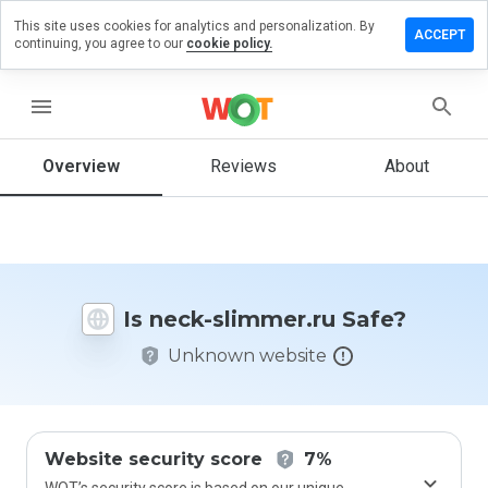
This site uses cookies for analytics and personalization. By
eave a
ACCEPT
continuing, you agree to our
cookie policy.
eview on
eck-
immer.ru
menu
Overview
Reviews
About
How
would
you
rate
this
Is neck-slimmer.ru Safe?
website
from 1
Unknown website
to 5?
Website security score
7%