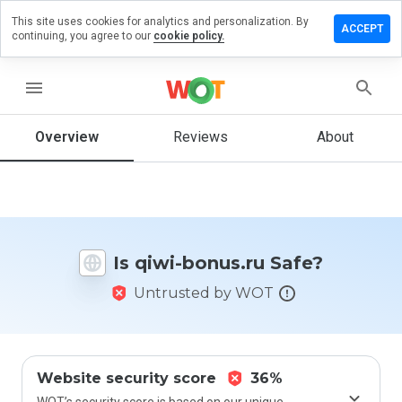
This site uses cookies for analytics and personalization. By
eave a
ACCEPT
continuing, you agree to our
cookie policy.
eview
n qiwi-
onus.ru
menu
Overview
Reviews
About
How
would
you
rate
this
Is qiwi-bonus.ru Safe?
website
from 1
Untrusted by WOT
to 5?
Website security score
36%