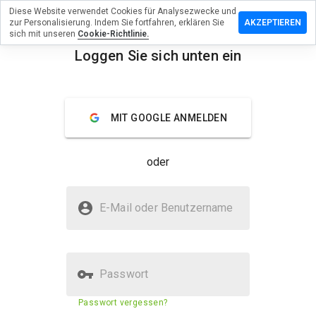
Diese Website verwendet Cookies für Analysezwecke und
terlassen
zur Personalisierung. Indem Sie fortfahren, erklären Sie
AKZEPTIEREN
 eine
sich mit unseren
Cookie-Richtlinie.
wertung
Loggen Sie sich unten ein
menu
5cash.cc
Überblick
Bewertungen
Über
MIT GOOGLE ANMELDEN
Wie
oder
würden
Sie diese
Website
Ist 365cash.cc sicher?
auf einer
E-Mail oder Benutzername
Skala von
Nicht vertrauenswürdig durch WOT
1 bis 5
bewerten?
Passwort
Sicherheitsbewertung der
2%
Passwort vergessen?
Website