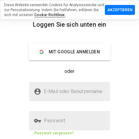
Diese Website verwendet Cookies für Analysezwecke und
terlassen
zur Personalisierung. Indem Sie fortfahren, erklären Sie
AKZEPTIEREN
 eine
sich mit unseren
Cookie-Richtlinie.
wertung
Loggen Sie sich unten ein
66s.info
menu
Überblick
Bewertungen
Über
MIT GOOGLE ANMELDEN
Wie
würden
oder
Sie diese
Website
auf einer
Ist 66s.info sicher?
Skala von
E-Mail oder Benutzername
1 bis 5
Nicht vertrauenswürdig durch WOT
bewerten?
Passwort
Sicherheitsbewertung der
1%
Passwort vergessen?
Website