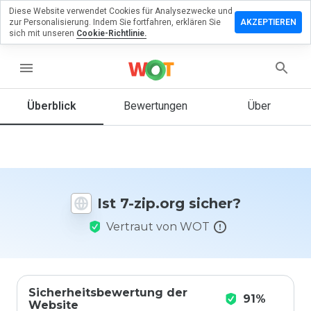
Diese Website verwendet Cookies für Analysezwecke und
terlassen
zur Personalisierung. Indem Sie fortfahren, erklären Sie
AKZEPTIEREN
 eine
sich mit unseren
Cookie-Richtlinie.
wertung
7-zip.org
menu
Überblick
Bewertungen
Über
Wie
würden
Sie diese
Website
auf einer
Ist 7-zip.org sicher?
Skala von
1 bis 5
Vertraut von WOT
bewerten?
Sicherheitsbewertung der
91%
Website