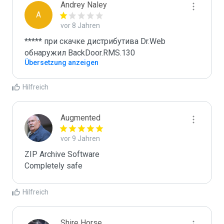
Andrey Naley
A
vor 8 Jahren
***** при скачке дистрибутива Dr.Web 
обнаружил BackDoor.RMS.130
Übersetzung anzeigen
Hilfreich
Augmented
vor 9 Jahren
ZIP Archive Software

Completely safe
Hilfreich
Shire Horse