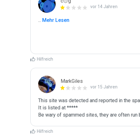
c۞g
vor 14 Jahren
...
 Mehr Lesen
Hilfreich
MarkGiles
vor 15 Jahren
This site was detected and reported in the spa
It is listed at *****

Be wary of spammed sites, they are often run b
Hilfreich