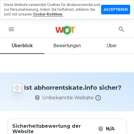
Diese Website verwendet Cookies für Analysezwecke und
lassen Sie
zur Personalisierung. Indem Sie fortfahren, erklären Sie
AKZEPTIEREN
ewertung zu
sich mit unseren
Cookie-Richtlinie.
entskate.info
menu
Überblick
Bewertungen
Über
Wie
würden
Sie diese
Website
auf einer
Skala von
Ist abhorrentskate.info sicher?
1 bis 5
bewerten?
Unbekannte Website
Sicherheitsbewertung der
N/A
Website