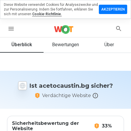
Diese Website verwendet Cookies für Analysezwecke und
erlassen
zur Personalisierung. Indem Sie fortfahren, erklären Sie
AKZEPTIEREN
eine
sich mit unseren
Cookie-Richtlinie.
rtung zu
ocaustin.bg
menu
Überblick
Bewertungen
Über
Wie
würden
Sie diese
Website
auf einer
Ist acetocaustin.bg sicher?
Skala von
1 bis 5
Verdächtige Website
bewerten?
Sicherheitsbewertung der
33%
Website