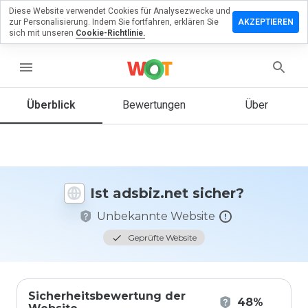
Diese Website verwendet Cookies für Analysezwecke und
terlassen
zur Personalisierung. Indem Sie fortfahren, erklären Sie
AKZEPTIEREN
 eine
sich mit unseren
Cookie-Richtlinie.
wertung
menu
biz.net
Überblick
Bewertungen
Über
Wie
würden
Sie diese
Website
Ist adsbiz.net sicher?
auf einer
Skala von
Unbekannte Website
1 bis 5
bewerten?
Geprüfte Website
Sicherheitsbewertung der
48%