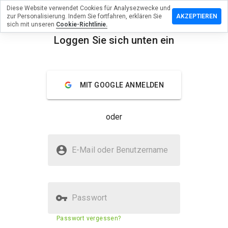
Diese Website verwendet Cookies für Analysezwecke und
terlassen
zur Personalisierung. Indem Sie fortfahren, erklären Sie
AKZEPTIEREN
 eine
sich mit unseren
Cookie-Richtlinie.
wertung
Loggen Sie sich unten ein
menu
inplant.ru
Überblick
Bewertungen
Über
MIT GOOGLE ANMELDEN
Wie
oder
würden
Sie diese
Website
Ist againplant.ru sicher?
auf einer
E-Mail oder Benutzername
Skala von
Unbekannte Website
1 bis 5
bewerten?
Passwort
Sicherheitsbewertung der
43%
Passwort vergessen?
Website