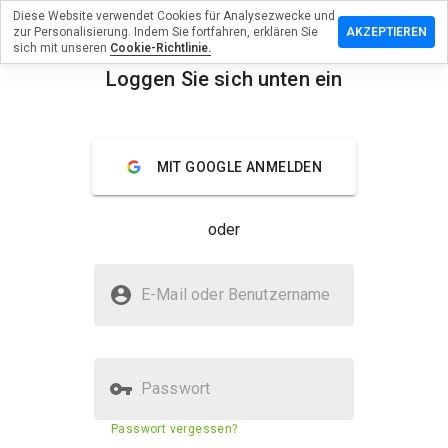
Diese Website verwendet Cookies für Analysezwecke und
terlassen
zur Personalisierung. Indem Sie fortfahren, erklären Sie
AKZEPTIEREN
 eine
sich mit unseren
Cookie-Richtlinie.
wertung
Loggen Sie sich unten ein
anv.su
menu
Überblick
Bewertungen
Über
MIT GOOGLE ANMELDEN
Wie
würden
oder
Sie diese
Website
auf einer
Ist anv.su sicher?
Skala von
E-Mail oder Benutzername
1 bis 5
Vertraut von WOT
bewerten?
Geprüfte Website
Passwort
Sicherheitsbewertung der
Passwort vergessen?
5%